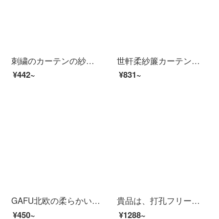
刺繍のカーテンの紗のカーテンのベランダの白い客間の寝室は既製品を注文して簡単に近代的な仕切りの装飾の白い紗の窓の紗の翻り窓の白い4本の爪の金の幅の2メートル*2.5メートルの1切れを注文します。
世軒柔紗簾カーテン上下遮光昇降トイレ北欧浴室家庭防水ブラインド月花-2
¥442~
¥831~
GAFU北欧の柔らかい霧面灰色の窓紗のカーテンをカスタマイズしました。現代簡単で、光の透過がよくない人の白い紗のリビングバルコニーの窓から窓を遮るカーテン灰の白い窓をカスタマイズしました。GF 2050-02月光灰毎メートルの価格（韓国式フック加工を含む）
貴品は、打孔フリーの柔らかい紗カーテンのカーテンを厚くして二重の遮光カーテンを付けます。リビングルームの窓からの断熱材の日よけ窓の遮光カーテンを柔らかくします。半遮光流雲ホワイトGPR 1001 Bは1平方メートルの単価です。1平方メートル未満は1平方メートルで...
¥450~
¥1288~