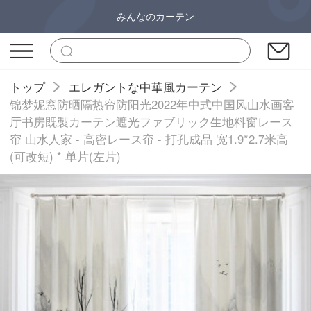
みんなのカーテン
トップ
エレガントな中華風カーテン
锦梦妮窓防晒隔热帘防阳光2022年中式中国风山水画客
厅书房既製カーテン遮光ファブリック生地料窗レース
帘 山水人家 - 高密レース帘 - 打孔成品 宽1.9*2.7米高
(可改短) * 单片(左片)