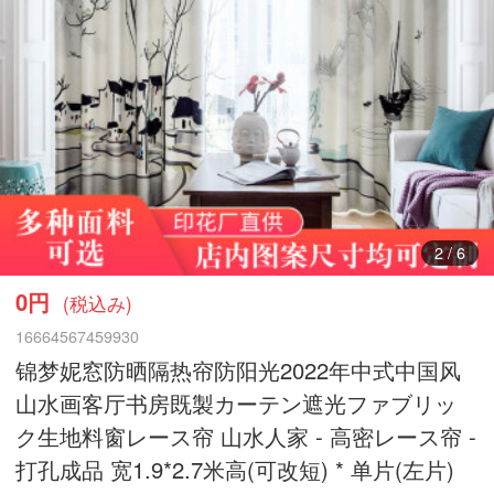
3
/
6
0円
(税込み)
16664567459930
锦梦妮窓防晒隔热帘防阳光2022年中式中国风
山水画客厅书房既製カーテン遮光ファブリッ
ク生地料窗レース帘 山水人家 - 高密レース帘 -
打孔成品 宽1.9*2.7米高(可改短) * 单片(左片)