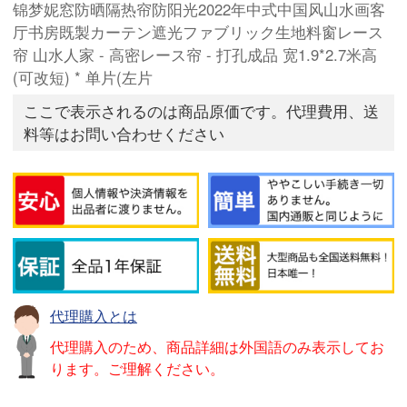
锦梦妮窓防晒隔热帘防阳光2022年中式中国风山水画客
厅书房既製カーテン遮光ファブリック生地料窗レース
帘 山水人家 - 高密レース帘 - 打孔成品 宽1.9*2.7米高
(可改短) * 单片(左片
ここで表示されるのは商品原価です。代理費用、送
料等はお問い合わせください
代理購入とは
代理購入のため、商品詳細は外国語のみ表示してお
ります。ご理解ください。