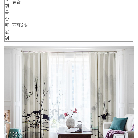
卷帘
别
是
否
可
不可定制
定
制