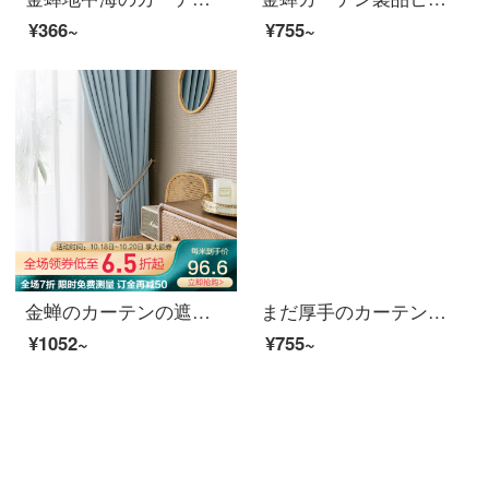
¥366~
¥755~
金蝉のカーテンの遮光北欧簡単予約寝室のリビングルームの日焼け止めカーテンの行雲（高遮光/五色オプション）の1メートルの材料価格（フック/穴あけ無料加工）は何メートルの撮影が必要ですか？
まだ厚手のカーテンの布ひもにホックをかける綿のカーテンの紗のカーテン加工補助材料の日焼け止め防止のために、全巻で約44メートルの老化防止を行います。
¥1052~
¥755~