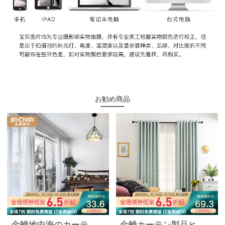
お勧め商品
金蝉地中海のカーテンの完成品は簡単で、現代の色の織物は客間の寝室の遮光のカーテンをつなぎ合わせて布を注文してテリレンの白い紗の1メートルの材料の価格を注文することができます（ホック加工）は何メートルを撮影しますか？
金蝉カーテン製品ヒマワリ純色の色織遮光カーテンリビングルームのカーテン布525-16青い緑の布の1メートルの材料価格（無料フック/穴あけ加工）は何メートルの撮影が必要ですか？