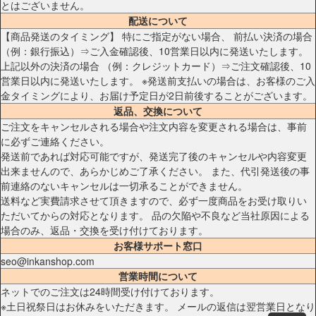
とはございません。
配送について
【商品発送のタイミング】 特にご指定がない場合、 前払い決済の場合
（例：銀行振込）⇒ご入金確認後、10営業日以内に発送いたします。
上記以外の決済の場合 （例：クレジットカード）⇒ご注文確認後、10
営業日以内に発送いたします。 ※発送前支払いの場合は、お客様のご入
金タイミングにより、お届け予定日が2日前後することがございます。
返品、交換について
ご注文をキャンセルされる場合や注文内容を変更される場合は、事前
に必ずご連絡ください。
発送前であれば対応可能ですが、発送完了後のキャンセルや内容変更
出来ませんので、あらかじめご了承ください。 また、代引発送後の事
前連絡のないキャンセルは一切承ることができません。
送料など実費請求させて頂きますので、必ず一度商品をお受け取りい
ただいてからの対応となります。 品の欠陥や不良など当社原因による
場合のみ、返品・交換を受け付けております。
お客様サポート窓口
seo@inkanshop.com
営業時間について
ネットでのご注文は24時間受け付けております。
※土日祝祭日はお休みをいただきます。 メールの返信は翌営業日となり