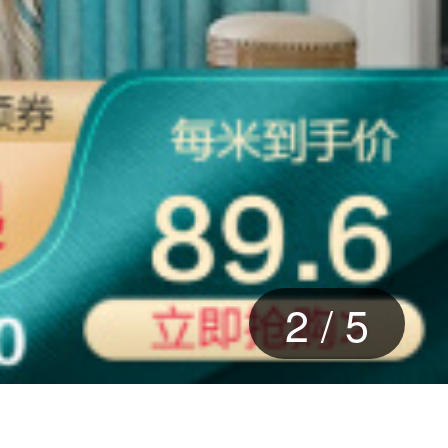
2
/
5