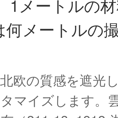
湖藍）1メートル
は何メートルの
北欧の質感を遮光
スタマイズします。