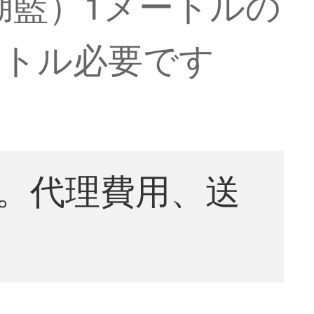
-湖藍）1メートルの
ートル必要です
。代理費用、送