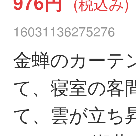
976円
(税込み)
16031136275276
金蝉のカーテ
て、寝室の客
て、雲が立ち昇