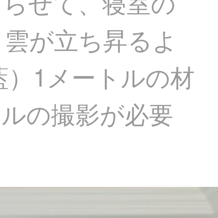
ぎらせて、寝室の
、雲が立ち昇るよ
湖藍）1メートルの材
トルの撮影が必要