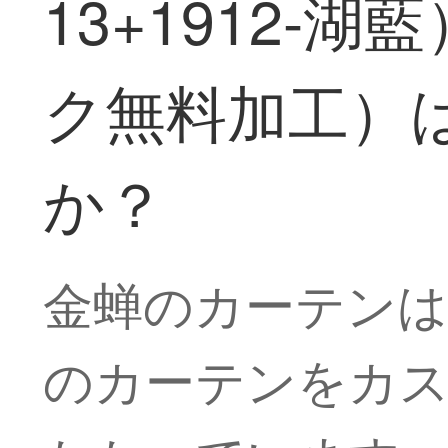
13+1912-
ク無料加工）
か？
金蝉のカーテンは
のカーテンをカ