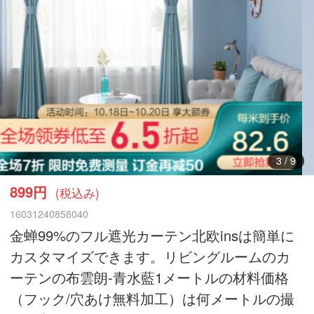
3
/
9
899円
(税込み)
16031240858040
金蝉99%のフル遮光カーテン北欧insは簡単に
カスタマイズできます。リビングルームのカ
ーテンの布雲朗-青水藍1メートルの材料価格
（フック/穴あけ無料加工）は何メートルの撮