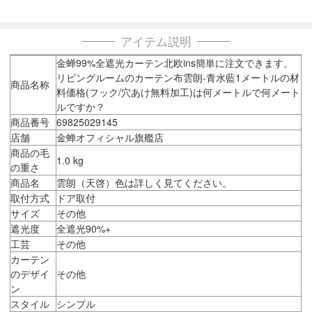
アイテム説明
金蝉99%全遮光カーテン北欧ins簡単に注文できます。
リビングルームのカーテン布雲朗-青水藍1メートルの材
商品名称
料価格(フック/穴あけ無料加工)は何メートルで何メート
ルですか？
商品番号
69825029145
店舗
金蝉オフィシャル旗艦店
商品の毛
1.0 kg
の重さ
商品名
雲朗（天啓）色は詳しく見てください。
取付方式
ドア取付
サイズ
その他
遮光度
全遮光90%+
工芸
その他
カーテン
のデザイ
その他
ン
スタイル
シンプル