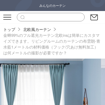
みんなのカーテン
トップ
北欧風カーテン
金蝉99%のフル遮光カーテン北欧insは簡単にカスタマ
イズできます。リビングルームのカーテンの布雲朗-青
水藍1メートルの材料価格（フック/穴あけ無料加工）
は何メートルの撮影が必要ですか？