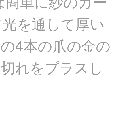
は簡単に紗のカー
て光を通して厚い
の4本の爪の金の
1切れをプラスし