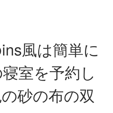
ns風は簡単に
の寝室を予約し
色の砂の布の双