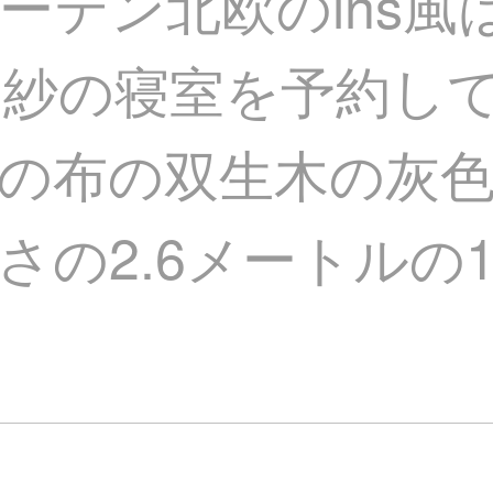
ーテン北欧のins風
の紗の寝室を予約し
の布の双生木の灰色
さの2.6メートルの