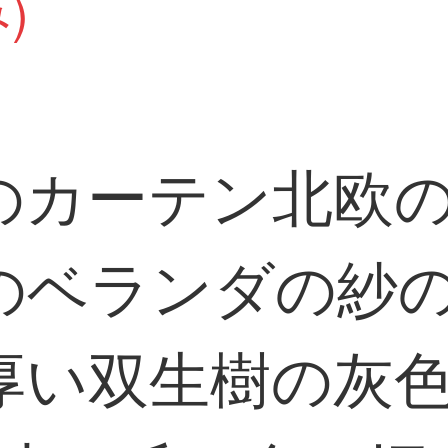
)
カーテン北欧のi
のベランダの紗
厚い双生樹の灰