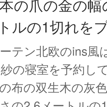
本の爪の金の幅
ートルの1切れを
ーテン北欧のins風
の紗の寝室を予約し
の布の双生木の灰色
さの2.6メートルの