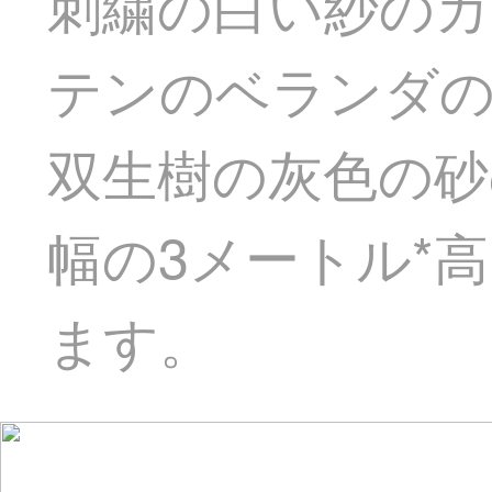
刺繍の白い紗のカ
テンのベランダ
双生樹の灰色の砂
幅の3メートル*高
ます。