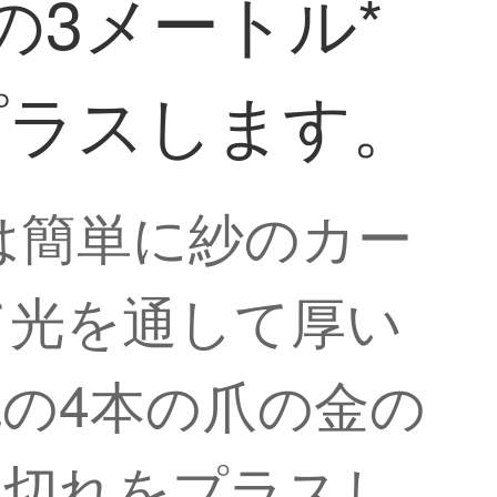
の3メートル*
プラスします。
は簡単に紗のカー
て光を通して厚い
の4本の爪の金の
1切れをプラスし