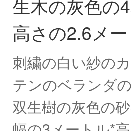
生木の灰色の4
高さの2.6メ
刺繍の白い紗のカ
テンのベランダ
双生樹の灰色の砂
幅の3メートル*高