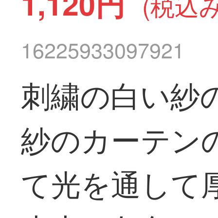
1,120円
(税込み
16225933097921
刺繍の白い紗の
紗のカーテン
て光を通して