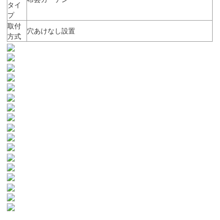
タイ
プ
取付
穴あけなし設置
方式