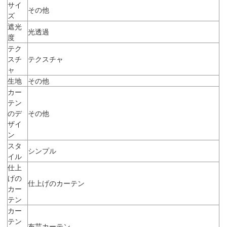
サイ
その他
ズ
遮光
光透過
度
テク
スチ
テクスチャ
ャ
生地
その他
カー
テン
のデ
その他
ザイ
ン
スタ
シンプル
イル
仕上
げの
仕上げのカーテン
カー
テン
カー
テン
布芸カーテン