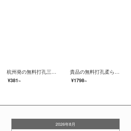
杭州発の無料打孔三階立体シャングリラカーテン二階柔らかい紗のカーテンカーテンオフィスのバルコニールームのカーテン製品の日よけ防熱遮光布の百葉テールモデルは専門的に撮影します。
貴品の無料打孔柔らかい紗のカーテンのカーテンを厚くして二重の遮光カーテンを付けます。リビングルームの窓からの断熱材、窓からの遮光カーテンの柔らかさ、紗のカーテンをカスタマイズします。高遮光橘ゴールドGPR 046 Qの価格は1平方メートルの単価です。1平方メー...
¥381~
¥1798~
2026年8月