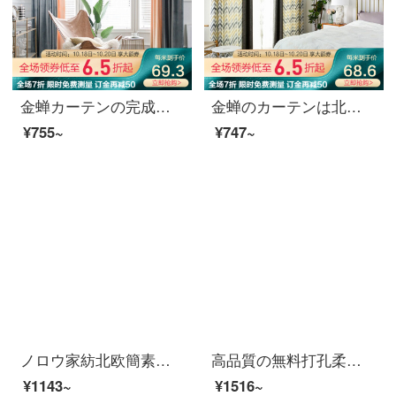
金蝉カーテンの完成品北欧簡単現代寝室のリビングルームの純色のオランダの絨の継ぎ目のカーテンをつなぎ合わせて布のカーテンをつなぎ合わせます（つなぎ合わせません）1メートルの材料の価格（フック/穴あけ無料加工）は何メートルの撮影を必要としますか？
金蝉のカーテンは北欧の綿布の遮光カーテンを簡単に予約します。リビングルームでカーテンをカスタマイズします。カーテンの抽象的な印章を付けます。
¥755~
¥747~
ノロウ家紡北欧簡素現代白紗簾純色シフォンバルコニールームの仕切りカーテンの透光カーテンの白い窓の紗の薄いオーダーメイド本白四本の鉤-幅3高2.7枚(高さ変更可能)
高品質の無料打孔柔らかい紗のカーテンのカーテンを厚くして二重の遮光カーテンを付けます。リビングルームの窓から断熱材を通して、窓の遮光カーテンを柔らかくします。高遮光の黛藍色GPR 011 Qの価格は1平方メートルの単価です。1平方メートル未満は1平方メートルで計...
¥1143~
¥1516~