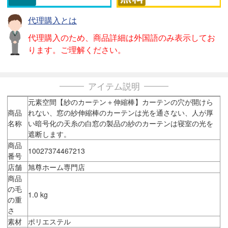
代理購入とは
代理購入のため、商品詳細は外国語のみ表示してお
ります。ご理解ください。
アイテム説明
元素空間【紗のカーテン＋伸縮棒】カーテンの穴が開けら
商品
れない、窓の紗伸縮棒のカーテンは光を通さない、人が厚
名称
い暗号化の天糸の白窓の製品の紗のカーテンは寝室の光を
遮断します。
商品
10027374467213
番号
店舗
旭尊ホーム専門店
商品
の毛
1.0 kg
の重
さ
素材
ポリエステル