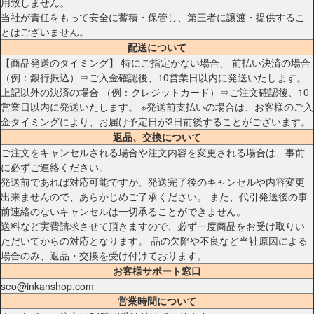
用致しません。
当社が責任をもって安全に蓄積・保管し、第三者に譲渡・提供するこ
とはございません。
配送について
【商品発送のタイミング】 特にご指定がない場合、 前払い決済の場合
（例：銀行振込）⇒ご入金確認後、10営業日以内に発送いたします。
上記以外の決済の場合 （例：クレジットカード）⇒ご注文確認後、10
営業日以内に発送いたします。 ※発送前支払いの場合は、お客様のご入
金タイミングにより、お届け予定日が2日前後することがございます。
返品、交換について
ご注文をキャンセルされる場合や注文内容を変更される場合は、事前
に必ずご連絡ください。
発送前であれば対応可能ですが、発送完了後のキャンセルや内容変更
出来ませんので、あらかじめご了承ください。 また、代引発送後の事
前連絡のないキャンセルは一切承ることができません。
送料など実費請求させて頂きますので、必ず一度商品をお受け取りい
ただいてからの対応となります。 品の欠陥や不良など当社原因による
場合のみ、返品・交換を受け付けております。
お客様サポート窓口
seo@inkanshop.com
営業時間について