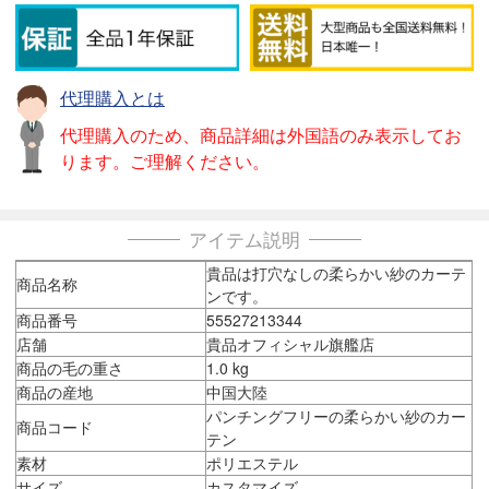
代理購入とは
代理購入のため、商品詳細は外国語のみ表示してお
ります。ご理解ください。
アイテム説明
貴品は打穴なしの柔らかい紗のカーテ
商品名称
ンです。
商品番号
55527213344
店舗
貴品オフィシャル旗艦店
商品の毛の重さ
1.0 kg
商品の産地
中国大陸
パンチングフリーの柔らかい紗のカー
商品コード
テン
素材
ポリエステル
サイズ
カスタマイズ