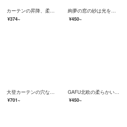
カーテンの昇降、柔らかい紗のカーテンをカスタマイズしました。オフィスの寝室のベランダ、トイレの台所の窓、防水、オイルフリータイプのシャッター付きで、ブラインドの完成品をセットしました。
絢夢の窓の紗は光を通さないで、綿麻のカーテンの十字の模様の紗のカーテンの完成品の客間のベランダの翻り窓の白い紗の地に落ちる窓の現代簡単な北欧の蚊防止のぼんやりしている感じは白色の幅の2.0*高さの2.0 mのシングルのフックをカスタマイズすることができます。
¥374~
¥450~
大登カーテンの穴なし設置マジックテープの貼り付け窓のバルコニーのショートタイプの窓紗半遮光布の簡易な自粘紗のカーテン灰色【ひだを含む】の厚みを増して人の幅を通さない1.5*高さ2.0
GAFU北欧の柔らかい霧面灰色の窓紗のカーテンをカスタマイズしました。現代簡単で、光の透過がよくない人の白い紗のリビングバルコニーの窓から窓を遮るカーテン灰の白い窓をカスタマイズしました。GF 2050-02月光灰毎メートルの価格（韓国式フック加工を含む）
¥701~
¥450~