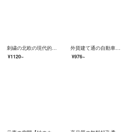
刺繍の北欧の現代的な窓の糸は簡単に現代の完成品を遮って客間のシフォンの白い紗のベランダのカーテンの白色のぼんやりしている感の紗のカーテンを遮って光を通すことができません。
外貨建て通の自動車のカーテンの窓の日除けカーテン自動車の日よけ磁気吸カーテンの日よけ断熱防虫網のカーテン車用遮光カーテンカーテンカーテンの日よけはフロントウィンドウX 2を遮ります。
¥1120~
¥976~