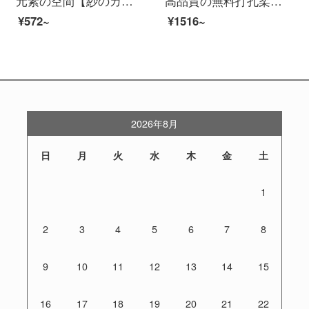
元素の空間【紗のカーテン＋伸縮棒】カーテンの穴が空いていません。窓の紗のカーテンは光を通さないでください。厚い暗号化されています。絹のカーテンは寝室の光を通さないでください。灰色【使用範囲は0.7-1.1メートル】【カーテンの高さは1.7メートル】シングルオー...
高品質の無料打孔柔らかい紗のカーテンのカーテンのカーテンを厚くして二重の遮光カーテンを付けて、リビングルームの窓の断熱材の日よけ窓の遮光カーテンの柔らかい紗のカーテンをカスタマイズして、高遮光金粉橘GPR 013 Qの価格は1平方メートルの単価です。1平方メー...
¥572~
¥1516~
2026年8月
日
月
火
水
木
金
土
1
2
3
4
5
6
7
8
9
10
11
12
13
14
15
16
17
18
19
20
21
22