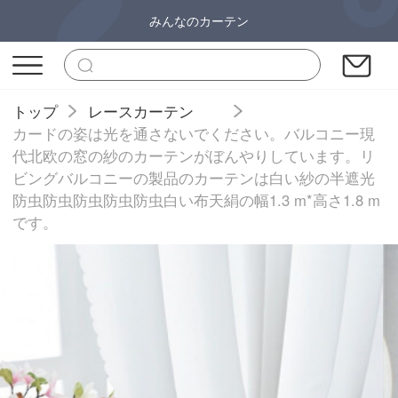
みんなのカーテン
トップ
レースカーテン
カードの姿は光を通さないでください。バルコニー現
代北欧の窓の紗のカーテンがぼんやりしています。リ
ビングバルコニーの製品のカーテンは白い紗の半遮光
防虫防虫防虫防虫防虫白い布天絹の幅1.3 m*高さ1.8 m
です。