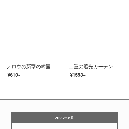
ノロウの新型の韓国式の窓の紗の刺繍北欧の簡単なベランダの白い紗の寝室の窓のカーテンの清新な紗のカーテンの仕切りの完成品の菱格の藍の紗の4本の爪
二重の遮光カーテンを厚くしてください。リビングルームの窓から窓を揺らし、窓からの熱を遮断し、窓の遮光カーテンを柔らかくします。半遮光ブラウンカレーのダブルルームGPR 104 Bの価格は1平方メートルの単価です。1平方メートル未満は1平方メートルで計算します。
¥610~
¥1593~
2026年8月