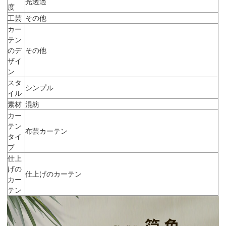
光透過
度
工芸
その他
カー
テン
のデ
その他
ザイ
ン
スタ
シンプル
イル
素材
混紡
カー
テン
布芸カーテン
タイ
プ
仕上
げの
仕上げのカーテン
カー
テン