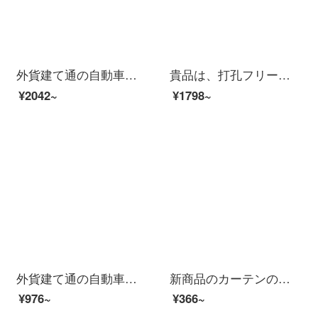
外貨建て通の自動車のカーテンの窓の日除けカーテン自動車の日よけ磁気吸カーテンの日よけ遮熱防虫網紗車用遮光カーテンカーテンの日よけ窓の日よけは前側の窓+後ろ側の窓の4つです。
貴品は、打孔フリーの柔らかい紗のカーテンのカーテンを厚くして二重の遮光カーテンを付けます。リビングルームの窓から風や窓からの熱を遮断するために、窓の遮光カーテンを柔らかくします。高遮光した高奢な暗い灰色のGPR 047 Qの価格は1平方メートルの単価です。1平...
¥2042~
¥1798~
外貨建て通の自動車のカーテンの窓の日除けカーテン自動車の日よけ磁気吸カーテンの日よけ断熱防虫網のカーテン車用遮光カーテンカーテンカーテンの日よけはフロントウィンドウX 2を遮ります。
新商品のカーテンのカーテンのカーテンの白い紗の薄い窓の布地の完成品の白色の砂の窓のベランダの紗の寝室の遮光q新商品は注文します：一メートルの布地の価格【加工しません】白色
¥976~
¥366~