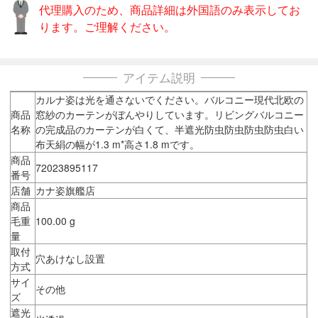
代理購入のため、商品詳細は外国語のみ表示してお
ります。ご理解ください。
アイテム説明
カルナ姿は光を通さないでください。バルコニー現代北欧の
商品
窓紗のカーテンがぼんやりしています。リビングバルコニー
名称
の完成品のカーテンが白くて、半遮光防虫防虫防虫防虫白い
布天絹の幅が1.3 m*高さ1.8 mです。
商品
72023895117
番号
店舗
カナ姿旗艦店
商品
毛重
100.00 g
量
取付
穴あけなし設置
方式
サイ
その他
ズ
遮光