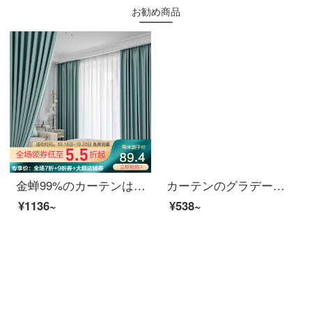
お勧め商品
金蝉99%のカーテンは北欧の光豪華な光面を遮光しています。高精細に注文しています。寝室のカーテンにロイヤル黒い絹織物（色備考）を配置します。1メートルの材料価格（フック/穴あけ無料加工）は何メートルの撮影が必要ですか？
カーテンのグラデーションのヴェールの白い砂のグラデーション色のカーテンの紗の薄い窓の紗の生地の翻り窓のベランダの紗の半遮光のグラデーションの緑色の幅の3メートルの高さの2.7メートル
¥1136~
¥538~