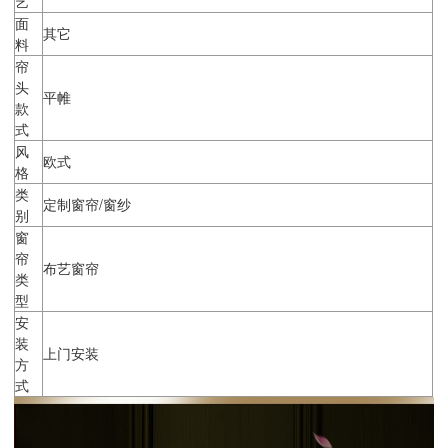
艺
面
其它
料
帘
头
平帷
款
式
风
欧式
格
类
定制窗帘/窗纱
别
窗
帘
布艺窗帘
类
型
安
装
上门安装
方
式