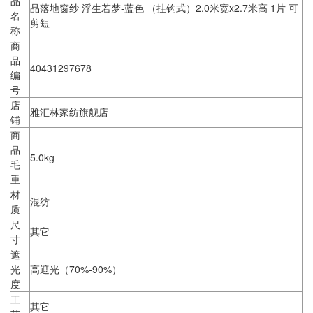
品
品落地窗纱 浮生若梦-蓝色 （挂钩式）2.0米宽x2.7米高 1片 可
名
剪短
称
商
品
40431297678
编
号
店
雅汇林家纺旗舰店
铺
商
品
5.0kg
毛
重
材
混纺
质
尺
其它
寸
遮
光
高遮光（70%-90%）
度
工
其它