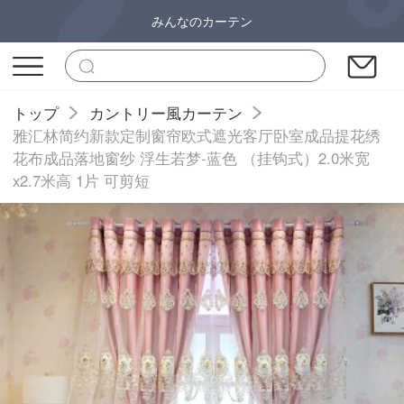
みんなのカーテン
トップ
カントリー風カーテン
雅汇林简约新款定制窗帘欧式遮光客厅卧室成品提花绣
花布成品落地窗纱 浮生若梦-蓝色 （挂钩式）2.0米宽
x2.7米高 1片 可剪短