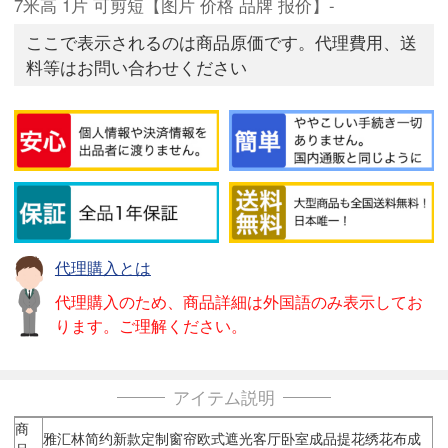
7米高 1片 可剪短【图片 价格 品牌 报价】-
ここで表示されるのは商品原価です。代理費用、送
料等はお問い合わせください
代理購入とは
代理購入のため、商品詳細は外国語のみ表示してお
ります。ご理解ください。
アイテム説明
商
雅汇林简约新款定制窗帘欧式遮光客厅卧室成品提花绣花布成