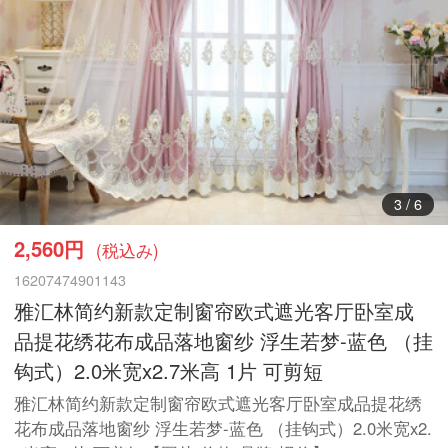
4
/
6
2,560円
(税込み)
16207474901143
雅汇林简约新款定制窗帘欧式遮光客厅卧室成
品提花绣花布成品落地窗纱 浮生若梦-蓝色 （挂
钩式）2.0米宽x2.7米高 1片 可剪短
雅汇林简约新款定制窗帘欧式遮光客厅卧室成品提花绣
花布成品落地窗纱 浮生若梦-蓝色 （挂钩式）2.0米宽x2.