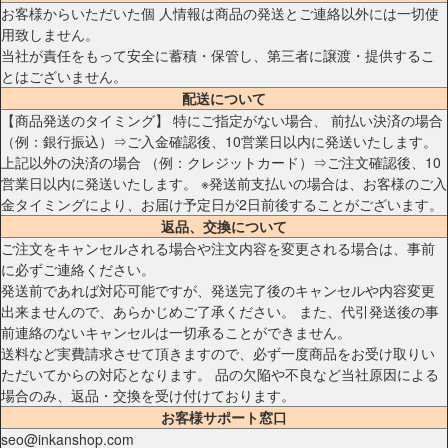
お客様からいただいた個 人情報は商品の発送とご連絡以外には一切使
用致しません。
当社が責任をもって安全に蓄積・保管し、第三者に譲渡・提供するこ
とはございません。
配送について
【商品発送のタイミング】 特にご指定がない場合、 前払い決済の場合
（例：銀行振込）⇒ご入金確認後、10営業日以内に発送いたします。
上記以外の決済の場合 （例：クレジットカード）⇒ご注文確認後、10
営業日以内に発送いたします。 ※発送前支払いの場合は、お客様のご入
金タイミングにより、お届け予定日が2日前後することがございます。
返品、交換について
ご注文をキャンセルされる場合や注文内容を変更される場合は、事前
に必ずご連絡ください。
発送前であれば対応可能ですが、発送完了後のキャンセルや内容変更
出来ませんので、あらかじめご了承ください。 また、代引発送後の事
前連絡のないキャンセルは一切承ることができません。
送料など実費請求させて頂きますので、必ず一度商品をお受け取りい
ただいてからの対応となります。 品の欠陥や不良など当社原因による
場合のみ、返品・交換を受け付けております。
お客様サポート窓口
seo@inkanshop.com