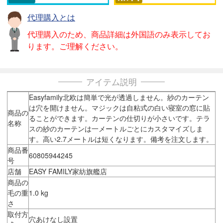
代理購入とは
代理購入のため、商品詳細は外国語のみ表示してお
ります。ご理解ください。
アイテム説明
Easyfamily北欧は簡単で光が透過しません。紗のカーテン
は穴を開けません。マジックは自粘式の白い寝室の窓に貼
商品の
ることができます。カーテンの仕切りが小さいです。テラ
名称
スの紗のカーテンは一メートルごとにカスタマイズしま
す。高い2.7メートルは短くなります。備考を注文します。
商品番
60805944245
号
店舗
EASY FAMILY家紡旗艦店
商品の
毛の重
1.0 kg
さ
取付方
穴あけなし設置