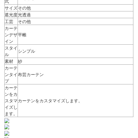
式
サイズ
その他
遮光度
光透過
工芸
その他
カーテ
ンデザ
平帷
イン
スタイ
シンプル
ル
素材
紗
カーテ
ンタイ
布芸カーテン
プ
カーテ
ンをカ
スタマ
カーテンをカスタマイズします。
イズし
ます。