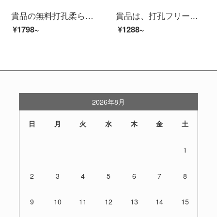
貴品の無料打孔柔らかい紗のカーテンのカーテンを厚くして二重の遮光カーテンを付けます。リビングルームの窓からの断熱材、窓からの遮光カーテンの柔らかさ、紗のカーテンをカスタマイズします。高遮光橘ゴールドGPR 046 Qの価格は1平方メートルの単価です。1平方メー...
貴品は、打孔フリーの柔らかい紗カーテンのカーテンを厚くして二重の遮光カーテンを付けます。リビングルームの窓から風や窓からの熱を遮断します。窓の遮光カーテンを柔らかくします。半遮光の天星紫GPR 1004 Bは1平方メートルの単価です。1平方メートル未満は1平方メ...
¥1798~
¥1288~
2026年8月
日
月
火
水
木
金
土
1
2
3
4
5
6
7
8
9
10
11
12
13
14
15