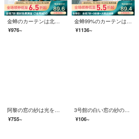
金蝉のカーテンは北欧の質感をさえぎらせて、寝室の客間のカーテンをカスタマイズして、雲が立ち昇るようになります。布（211-13+1912-湖藍）1メートルの材料価格（フック無料加工）は何メートルの撮影が必要ですか？
金蝉99%のカーテンは北欧の光豪華な光面を遮光しています。高精細に注文しています。寝室のカーテンにロイヤル黒い絹織物（色備考）を配置します。1メートルの材料価格（フック/穴あけ無料加工）は何メートルの撮影が必要ですか？
¥976~
¥1136~
阿黎の窓の紗は光を通さないで人の北欧の紗のカーテンを通して光を通さないで人の白い紗のベランダの客間の翻り窓の寝室のカーテンの紗の幅の2メートルの高さの2.6メートルの掛け金の単片の詰め物を通します
3号館の白い窓の紗の布地の半透光の白い紗の客間の寝室のベランダの紫外線を防ぐ薄いカーテンの仕切りの紗のカーテンの布地の5〓〓清新な田園の半米の価格
¥755~
¥106~