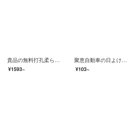
貴品の無料打孔柔らかい紗のカーテンのカーテンを厚くして二重の遮光カーテンを付けます。リビングルームの窓からの断熱材の日よけ窓の遮光カーテンを柔らかくします。半遮光米GPR 1509 Bの価格は1平方メートルの単価です。1平方メートル未満は1平方メートルで計算しま...
聚恵自動車の日よけ防止パネル車の中網網のカーテン吸盤式太陽側窓の窓の遮光板の日よけ断熱車用バックウィンドウのカーテンセット70*140 cm 5階の厚いレーザー照射の前に【車種共通】
¥1593~
¥103~