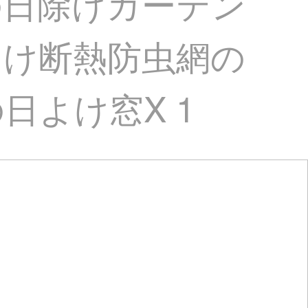
の日除けカーテン
よけ断熱防虫網の
よけ窓X 1