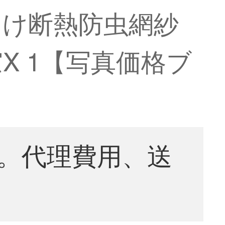
よけ断熱防虫網紗
X 1【写真価格ブ
。代理費用、送