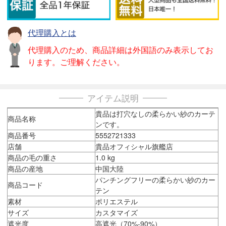
代理購入とは
代理購入のため、商品詳細は外国語のみ表示してお
ります。ご理解ください。
アイテム説明
貴品は打穴なしの柔らかい紗のカーテ
商品名称
ンです。
商品番号
5552721333
店舗
貴品オフィシャル旗艦店
商品の毛の重さ
1.0 kg
商品の産地
中国大陸
パンチングフリーの柔らかい紗のカー
商品コード
テン
素材
ポリエステル
サイズ
カスタマイズ
遮光度
高遮光（70%-90%）