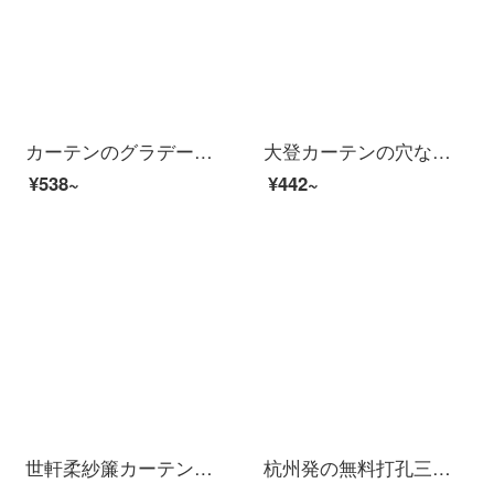
カーテンのグラデーションのヴェールの白い砂のグラデーション色のカーテンの紗の薄い窓の紗の生地の翻り窓のベランダの紗の半遮光のグラデーションの緑色の幅の3メートルの高さの2.7メートル
大登カーテンの穴なし設置マジックテープの貼り付け窓のバルコニーの短いカーテン半遮光布の簡易な自粘紗のカーテン湖の青い【ひだを含む】の厚さが人の幅を通さない1.2*高さ1.5
¥538~
¥442~
世軒柔紗簾カーテン上下遮光昇降トイレ北欧浴室家庭防水ブラインド月花-2
杭州発の無料打孔三階立体シャングリラカーテン二階柔らかい紗のカーテンカーテンオフィスのバルコニールームのカーテン製品の日よけ防熱遮光布の百葉テールモデルは専門的に撮影します。