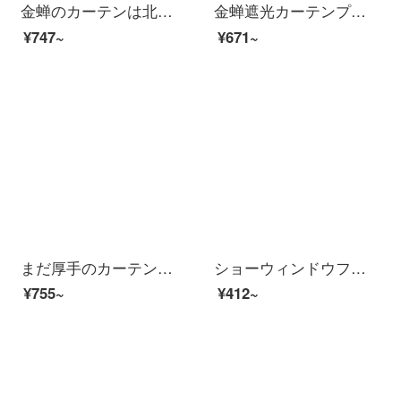
金蝉のカーテンは北欧を遮光しています。ベッドルームのカーテンを簡単に注文して、フックしてください。風になっています。蘭（CT-グレー）1メートルの材料価格（フック/穴あけ無料加工）は何メートルの撮影が必要ですか？
金蝉遮光カーテンプリントを北欧につないで簡単に注文して寝室の客間のカーテンの窓の紗の布地の菱形の鹿-藍(主布の高精密-14布の6993-蘭を配合します)の1メートルの材料の価格(フック無料加工)を注文して何メートルの撮影を必要としますか？
¥747~
¥671~
まだ厚手のカーテンの布ひもにホックをかける綿のカーテンの紗のカーテン加工補助材料の日焼け止め防止のために、全巻で約44メートルの老化防止を行います。
ショーウィンドウフレンチレトロロココの少女レースのカーテンカーテンカーテンの薄いカーテンカーテンカーテンカーテンカーテンカーテンのベッドルームの窓のカーテンの鏡の中に花が咲いています。
¥755~
¥412~