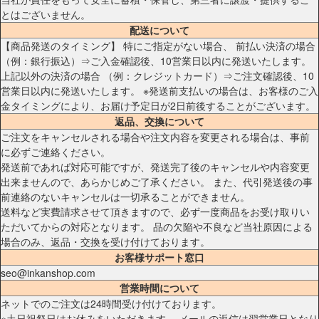
とはございません。
配送について
【商品発送のタイミング】 特にご指定がない場合、 前払い決済の場合
（例：銀行振込）⇒ご入金確認後、10営業日以内に発送いたします。
上記以外の決済の場合 （例：クレジットカード）⇒ご注文確認後、10
営業日以内に発送いたします。 ※発送前支払いの場合は、お客様のご入
金タイミングにより、お届け予定日が2日前後することがございます。
返品、交換について
ご注文をキャンセルされる場合や注文内容を変更される場合は、事前
に必ずご連絡ください。
発送前であれば対応可能ですが、発送完了後のキャンセルや内容変更
出来ませんので、あらかじめご了承ください。 また、代引発送後の事
前連絡のないキャンセルは一切承ることができません。
送料など実費請求させて頂きますので、必ず一度商品をお受け取りい
ただいてからの対応となります。 品の欠陥や不良など当社原因による
場合のみ、返品・交換を受け付けております。
お客様サポート窓口
seo@inkanshop.com
営業時間について
ネットでのご注文は24時間受け付けております。
※土日祝祭日はお休みをいただきます。 メールの返信は翌営業日となり