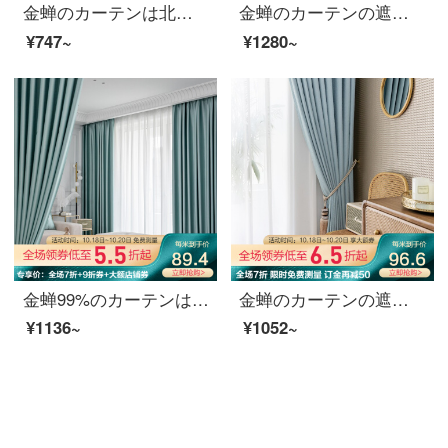
金蝉のカーテンは北欧を遮光しています。ベッドルームのカーテンを簡単に注文して、フックしてください。風になっています。蘭（CT-グレー）1メートルの材料価格（フック/穴あけ無料加工）は何メートルの撮影が必要ですか？
金蝉のカーテンの遮光は簡単にシェニールの日よけのリビングルームの窓のカーテンをつなぎ合わせてカスタマイズします。暖かい秋（千鳥の格子のつなぎ金）
¥747~
¥1280~
金蝉99%のカーテンは北欧の光豪華な光面を遮光しています。高精細に注文しています。寝室のカーテンにロイヤル黒い絹織物（色備考）を配置します。1メートルの材料価格（フック/穴あけ無料加工）は何メートルの撮影が必要ですか？
金蝉のカーテンの遮光北欧簡単予約寝室のリビングルームの日焼け止めカーテンの行雲（高遮光/五色オプション）の1メートルの材料価格（フック/穴あけ無料加工）は何メートルの撮影が必要ですか？
¥1136~
¥1052~