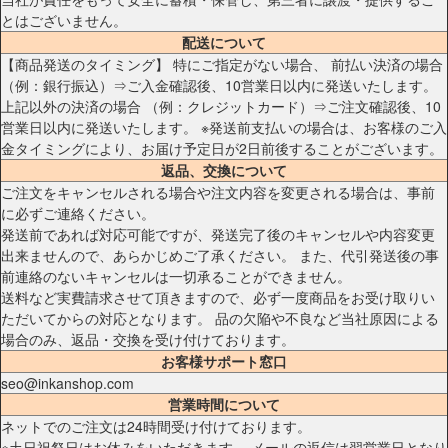
とはございません。
配送について
【商品発送のタイミング】 特にご指定がない場合、 前払い決済の場合
（例：銀行振込）⇒ご入金確認後、10営業日以内に発送いたします。
上記以外の決済の場合 （例：クレジットカード）⇒ご注文確認後、10
営業日以内に発送いたします。 ※発送前支払いの場合は、お客様のご入
金タイミングにより、お届け予定日が2日前後することがございます。
返品、交換について
ご注文をキャンセルされる場合や注文内容を変更される場合は、事前
に必ずご連絡ください。
発送前であれば対応可能ですが、発送完了後のキャンセルや内容変更
出来ませんので、あらかじめご了承ください。 また、代引発送後の事
前連絡のないキャンセルは一切承ることができません。
送料など実費請求させて頂きますので、必ず一度商品をお受け取りい
ただいてからの対応となります。 品の欠陥や不良など当社原因による
場合のみ、返品・交換を受け付けております。
お客様サポート窓口
seo@inkanshop.com
営業時間について
ネットでのご注文は24時間受け付けております。
※土日祝祭日はお休みをいただきます。 メールの返信は翌営業日となり