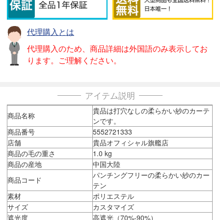
代理購入とは
代理購入のため、商品詳細は外国語のみ表示してお
ります。ご理解ください。
アイテム説明
貴品は打穴なしの柔らかい紗のカーテ
商品名称
ンです。
商品番号
5552721333
店舗
貴品オフィシャル旗艦店
商品の毛の重さ
1.0 kg
商品の産地
中国大陸
パンチングフリーの柔らかい紗のカー
商品コード
テン
素材
ポリエステル
サイズ
カスタマイズ
遮光度
高遮光（70%-90%）