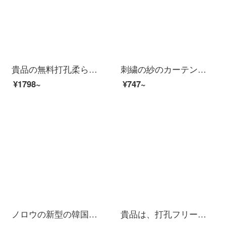
貴品の無料打孔柔らかい紗のカーテンのカーテンを厚くして二重の遮光カーテンを付けます。リビングルームの窓からの断熱材、窓からの遮光カーテンの柔らかさ、紗のカーテンをカスタマイズします。高遮光橘ゴールドGPR 046 Qの価格は1平方メートルの単価です。1平方メー...
刺繍の紗のカーテンのベランダの紗の仕切りのカーテンは現代北欧の客間が光を通さないで人の白色の翻り窓の砂のカーテンの窓の紗の黄色の4本の爪の金の幅の2メートル*2.5メートルの1切れを通します。
¥1798~
¥747~
ノロウの新型の韓国式の窓の紗の刺繍北欧の簡単なベランダの白い紗の寝室の窓のカーテンの清新な紗のカーテンの仕切りの完成品の菱格の藍の紗の4本の爪
貴品は、打孔フリーの柔らかい紗カーテンのカーテンを厚くして二重の遮光カーテンを付けます。リビングルームの窓から風や窓からの熱を遮断します。窓の遮光カーテンを柔らかくします。半遮光の天星紫GPR 1004 Bは1平方メートルの単価です。1平方メートル未満は1平方メ...