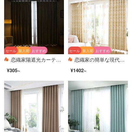
セール
新入荷
おすすめ
セール
新入荷
おすすめ
恋織家陽遮光カーテン布地サンバイザー断熱カーテン裏地階の窓の翻り窓寝室リビングルーム事務室現代カーテン遮光裏地の連結カーテン【四脚フック加工】厚い遮光両面銀カーテンの展平幅1.9 m*高さ2.4 m/一枚
恋織家の簡単な現代簡単な西洋式の花を提げて大気のさわやかなカーテンの完成品は客間の寝室のカーテンを掛けて床につきます。窓のカーテンを揺らします。半遮光の簡易なヨーロッパのカーテンを開けてカーテンを注文します。ロマンチックな布4メートルの幅*2.7メートルの高さ。
¥305~
¥1402~