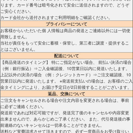
ります。カード番号は暗号化されて安全に送信されますので、どうぞ
ご安心ください。
カード会社から送付されますご利用明細をご確認ください。
プライバシーについて
お客様からいただいた個 人情報は商品の発送とご連絡以外には一切使
用致しません。
当社が責任をもって安全に蓄積・保管し、第三者に譲渡・提供するこ
とはございません。
配送について
【商品発送のタイミング】 特にご指定がない場合、 前払い決済の場合
（例：銀行振込）⇒ご入金確認後、10営業日以内に発送いたします。
上記以外の決済の場合 （例：クレジットカード）⇒ご注文確認後、10
営業日以内に発送いたします。 ※発送前支払いの場合は、お客様のご入
金タイミングにより、お届け予定日が2日前後することがございます。
返品、交換について
ご注文をキャンセルされる場合や注文内容を変更される場合は、事前
に必ずご連絡ください。
発送前であれば対応可能ですが、発送完了後のキャンセルや内容変更
出来ませんので、あらかじめご了承ください。 また、代引発送後の事
前連絡のないキャンセルは一切承ることができません。
送料など実費請求させて頂きますので、必ず一度商品をお受け取りい