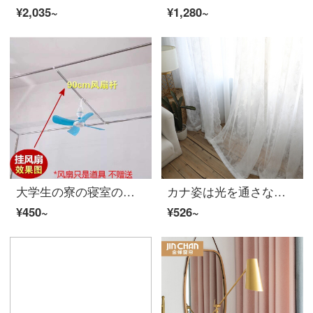
¥2,035~
¥1,280~
大学生の寮の寝室のステンレスのステントのカーテンの遮光布の蚊帳の上で敷いて下のベッドのフレームにプラスして棚を送ります。
カナ姿は光を通さない人です。韓式田園レースの刺繍窓のカーテンが純白の紗のカーテンです。リビングルームのベランダから、アメリカの田舎の白い幅が2.8 m*高さ2 m-フック加工されています。
¥450~
¥526~