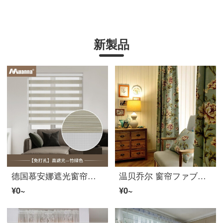
新製品
德国慕安娜遮光窗帘免打孔卷帘柔レース帘卫生间浴室办公室卧室厕所洗手间免安装防晒定制防水防油家用拉珠升降 【免打孔款】竹绿色JY-RS02-0004
温贝乔尔 窗帘ファブリック生地高遮光美式田园风格棉リネン卧室客厅落地窗成品简约现代打孔帘 田园绿（不支持7天无理由退货） 窗帘成品\米（付款成功后5天内安排发货）
¥0~
¥0~