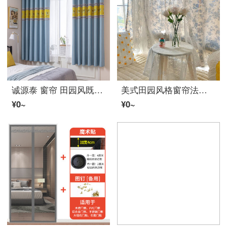
诚源泰 窗帘 田园风既製カーテン卧室客厅飘窗半遮光短帘出租房宿舍印花窗帘ファブリック生地儿童房落地小窗帘 韩蓝色 780#遮光度70-90% 打孔加工3.0米宽*2米高1片
美式田园风格窗帘法式复古风蕾丝レース帘半遮光双层小碎花飘窗卧室免打孔 双层(蕾丝レース+青瓷)穿杆下移3厘米 平铺宽1.45米*高1.0米一片
¥0~
¥0~