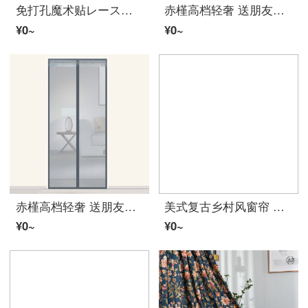
免打孔魔术贴レース帘加密防蚊门帘卧室自吸全磁条对吸夏季蝇レース窗家用好物 纯色灰 70*200
赤槿高档轻奢 送朋友同事レース门防蚊门帘全磁条磁性沙门レース帘自粘自装家用强磁吸レース窗门防蚊网 纯灰色(全磁条) 200x80cm
¥0~
¥0~
赤槿高档轻奢 送朋友同事レース门防蚊门帘全磁条磁性沙门レース帘自粘自装家用强磁吸レース窗门防蚊网 硬レース灰色(免穿全磁条) 200x80cm
美式复古乡村风窗帘 美式复古大花法式乡村田园风棉リネン花卉半遮光卧室书房阳台リビングルームカーテン 美式印花ファブリック生地帘(打孔加工) 宽1.5高2.0(一片)
¥0~
¥0~