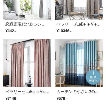
恋織家現代北欧シンプルで純粋な色の物理的な遮光カーテンの完成品は、断熱材〓を厚くして純色の綿麻カーテンを掛けます。寝室の床の窓の下にある窓のバルコニーのカーテンは窓のカーテンを揺らします。
ベラリーゼLaBelle Vie完成品の布芸カーテンはシンプルで、菱形のジャカードカーテン全屋カスタム砂3.5 m幅*2.6 m高フック/片
¥442~
¥10346~
ベラリーゼLaBelle Vie欧風シンプルピンクカーテンプリンセス風コットン仕上げのカーテンは、シンプルでシンプルな色のイチゴアイス3.5 m幅*2.6 m高フック/単片をカスタマイズできます。
カーテンの小さい2の遮光カーテンの布芸の寝室のベランダの平面の床にある窓は光を避けます。地中海風の熱い銀城のカーテンの完成品の特別価格の倉庫ネットの赤い日よけの城の日の青い完成品の幅は2.0 m*高さ2.7 mの穴を開けて1枚加工します。
¥7146~
¥579~