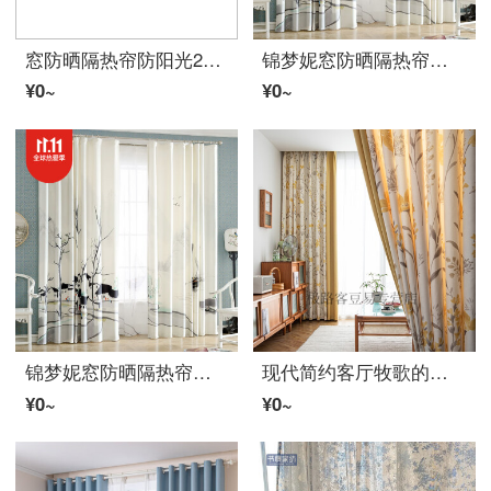
窓防晒隔热帘防阳光2022年中式中国风山水画客厅书房既製カーテン遮光ファブリック生地料窗レース帘 山水人家 - 高密レース帘 - 不 私人一米面料费另算
锦梦妮窓防晒隔热帘防阳光2022年中式中国风山水画客厅书房既製カーテン遮光ファブリック生地料窗レース帘 山水人家 - 绒リネンファブリック生地帘 - 不 私人【一米面料，费另算】
¥0~
¥0~
锦梦妮窓防晒隔热帘防阳光2022年中式中国风山水画客厅书房既製カーテン遮光ファブリック生地料窗レース帘 山水人家 - 高密レース帘 - 打孔成品 宽1.9*2.7米高(可改短) * 单片(左片)
现代简约客厅牧歌的なカーテン 美式遮光田园风窗帘拼色新款暖黄色2022年新款客厅卧室既製カーテンファブリック生地 浅黄色 1.5宽*2.7高 挂钩式1片(改短留言)
¥0~
¥0~