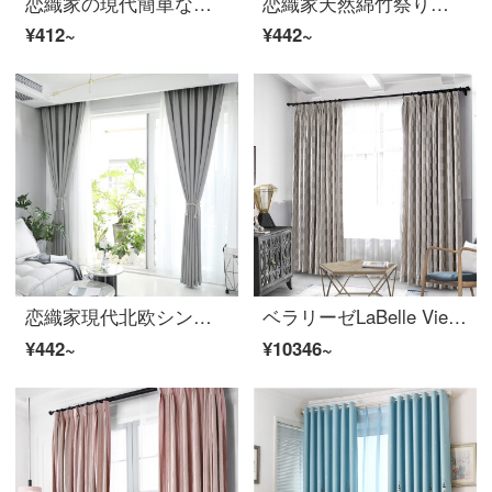
恋織家の現代簡単な純色の綿麻カーテンの完成品フック遮光断熱室のリビングルームの窓の下で窓のベランダのカーテンをカスタマイズして穴を開けます。麻のカーテンの完成品は特価の細い縞模様のカレー色の1.5メートルの幅*2.7メートルの高さです。
恋織家天然綿竹祭り現代北欧シンプルな色の物理的な遮光カーテン製品の断熱材〓厚手の綿のカーテンをカスタマイズしてホックします。リビングルームの床の窓から窓のカーテンが翻ります。
¥412~
¥442~
恋織家現代北欧シンプルで純粋な色の物理的な遮光カーテンの完成品は、断熱材〓を厚くして純色の綿麻カーテンを掛けます。寝室の床の窓の下にある窓のバルコニーのカーテンは窓のカーテンを揺らします。
ベラリーゼLaBelle Vie完成品の布芸カーテンはシンプルで、菱形のジャカードカーテン全屋カスタム砂3.5 m幅*2.6 m高フック/片
¥442~
¥10346~