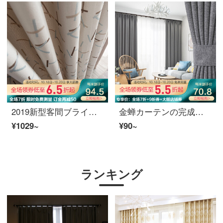
2019新型客間ブラインド遮光製品insドネットレッドカーテン寝室北欧シンプルフック角糖(スプライス)789-3スプライス688-2 1メートルの材料価格(無料加工)は何メートルの撮影が必要ですか？
金蝉カーテンの完成品は厚いビロードを加えて、現代純色の寝室のリビングルームに遮光カーテンをカスタマイズします。
¥1029~
¥90~
ランキング