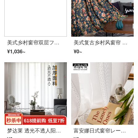
美式乡村窗帘双层ファブリック生地レース一体蕾丝レース法式洛可可卧室ins飘窗ファブリック生地帘带レース 双层(樱桃ファブリック生地+洛可可)穿杆款 平铺140宽*100厘米高一片
美式复古乡村风窗帘 美式田园风粗棉窗帘乡村复古中式半遮光卧室书房客厅花卉植物窗帘 木槿花-ファブリック生地(挂钩加工) 宽1.5高1.8(一片)
¥1,036~
¥0~
梦达莱 透光不透人阳台现代北欧窗レースレース帘朦胧透光客厅阳台レース既製カーテン白レース半遮光防尘防蚊防晒白色 透光不透人-白リネンレース 1米用料价格（挂钩/打孔免费加工）需要几米拍几件
富安娜日式窗帘レース帘透光不透人客厅窗レース白沙阳台レース遮光隔热防晒飘窗白レース的 流樱レース 3米レース一套【挂钩加工】/双开(适用于1.0米≤轨长