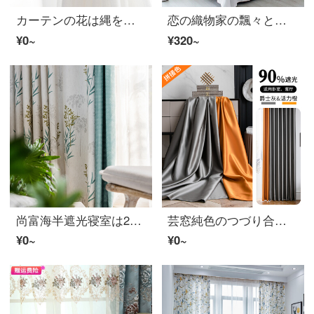
カーテンの花は縄を縛って1対の収納ロープのカーテンの部品を編んで田園風のアリンのカーテンのボタンのかわいい装飾の米の白色の1対の服を編みます
恋の織物家の飄々とした白い砂のカーテンのカーテンのカーテンのベールの白い紗の薄い窓の布地の製品の窓の紗のフックのさわやかな大気の飄々としたベランダの寝室の地面に落ちる窓の紗は現代簡単に窓の紗をカスタマイズして、透き通る白砂の1.5メートルの幅*2.7メートルの高さを取り除きます。
¥0~
¥320~
尚富海半遮光寝室は2021年の新型アメリカーブルー清新北欧田園小花カーテンリビングルームの窓の半遮光ブルー四本爪の幅2メートル*2.5メートルの一枚です。
芸窓純色のつづり合わせカーテン北欧簡約現代遮光カーテン軽奢高精密模造サテン99%全遮光リビングルームの貢錦濤貴妃カーテン生の貢錦サテン幅6 mフックは2.6-3.0 mレールが適用されます。
¥0~
¥0~