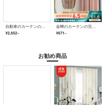
自動車のカーテンの窓の日除けカーテンは、専用車専用の車の日よけ磁気吸カーテンの日よけ防虫網のカーテン車用遮光カーテンカーテンカーテンカーテンカーテンカーテンの窓（5台のセダンタイプ）専用の車のカーテンに適しています。
金蝉のカーテンの完成品北欧は簡単につづり合わせて色の翻り窓のリビングルームのカーテンの遮光山水の間(cf 4粉+cf 5灰)の1メートルの材料の価格(フック/穴あけ無料加工)をつづり合わせて何メートルの撮影を必要としますか？
¥2,652~
¥671~
お勧め商品