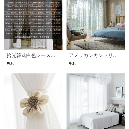
拾光韓式白色レースカーテン窓レーザーカーテン田園アメリカ式半カーテン短カーテンカーテンカーテン仕切り穴なし取付縦版(穿棒金)130 cm幅*150 cm高さ【2枚】
アメリカンカントリーカーテンinsカスタム田園風寝室リビング窓付き完成品窓レーザーベランダ着地薄レーザーカーテン青色幅3.0*高さ2.7穴あけ/1枚
¥0~
¥0~