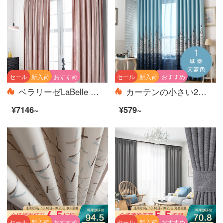
セール
新入荷
おすすめ
セール
新入荷
おすすめ
ベラリーゼLaBelle Vie欧風シンプルピンクカーテンプリンセス風コットン仕上げのカーテンは、シンプルでシンプルな色のイチゴアイス3.5 m幅*2.6 m高フック/単片をカスタマイズできます。
カーテンの小さい2の遮光カーテンの布芸の寝室のベランダの平面の床にある窓は光を避けます。地中海風の熱い銀城のカーテンの完成品の特別価格の倉庫ネットの赤い日よけの城の日の青い完成品の幅は2.0 m*高さ2.7 mの穴を開けて1枚加工します。
¥7146~
¥579~
セール
新入荷
おすすめ
セール
新入荷
おすすめ