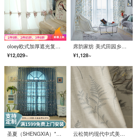
oloey欧式加厚遮光复古成品浮雕刺绣提花客厅阳台窗帘2019新款双层带纱a新品 巧颜纱帘 定制尺寸联系客服询价备注
席韵家纺 美式田园乡村碎花加厚细麻印花窗帘 卧室阳台落地飘窗遮光布 定做宽1米*高2.7米单价(纳米环)可改高
¥12,029~
¥1,128~
圣夏（SHENGXIA）*定制中式孔雀蓝绣花纱帘透光不透人窗纱窗帘韩式田园客厅阳台纱 孔雀蓝-纱帘 宽3.5*2.7高【挂钩加工】1片
云松简约现代中式美式乡村田园风格刺绣亚麻色卧室书房窗帘新品 云松/亚麻底布+浅蓝刺绣 每米单价(不含加工费)