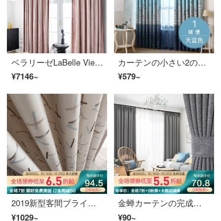
ベラリーゼLaBelle Vie欧風シンプルピンクカーテンプリンセス風コットン仕上げのカーテンは、シンプルでシンプルな色のイチゴアイス3.5 m幅*2.6 m高フック/単片をカスタマイズできます。
カーテンの小さい2の遮光カーテンの布芸の寝室のベランダの平面の床にある窓は光を避けます。地中海風の熱い銀城のカーテンの完成品の特別価格の倉庫ネットの赤い日よけの城の日の青い完成品の幅は2.0 m*高さ2.7 mの穴を開けて1枚加工します。
¥7146~
¥579~
2019新型客間ブラインド遮光製品insドネットレッドカーテン寝室北欧シンプルフック角糖(スプライス)789-3スプライス688-2 1メートルの材料価格(無料加工)は何メートルの撮影が必要ですか？
金蝉カーテンの完成品は厚いビロードを加えて、現代純色の寝室のリビングルームに遮光カーテンをカスタマイズします。
¥1029~
¥90~