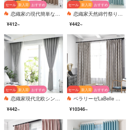
セール
新入荷
おすすめ
セール
新入荷
おすすめ
恋織家の現代簡単な純色の綿麻カーテンの完成品フック遮光断熱室のリビングルームの窓の下で窓のベランダのカーテンをカスタマイズして穴を開けます。麻のカーテンの完成品は特価の細い縞模様のカレー色の1.5メートルの幅*2.7メートルの高さです。
恋織家天然綿竹祭り現代北欧シンプルな色の物理的な遮光カーテン製品の断熱材〓厚手の綿のカーテンをカスタマイズしてホックします。リビングルームの床の窓から窓のカーテンが翻ります。
¥412~
¥442~
セール
新入荷
おすすめ
セール
新入荷
おすすめ
恋織家現代北欧シンプルで純粋な色の物理的な遮光カーテンの完成品は、断熱材〓を厚くして純色の綿麻カーテンを掛けます。寝室の床の窓の下にある窓のバルコニーのカーテンは窓のカーテンを揺らします。
ベラリーゼLaBelle Vie完成品の布芸カーテンはシンプルで、菱形のジャカードカーテン全屋カスタム砂3.5 m幅*2.6 m高フック/片
¥442~
¥10346~