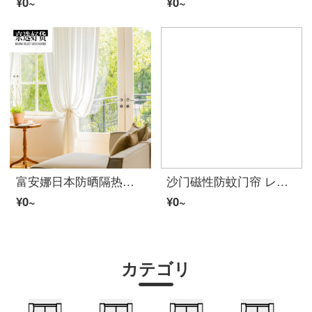
¥0~
¥0~
富安娜日本防晒隔热窗帘窗レースレース帘透光不透人レース飘窗遮阳高端窗帘2021新款的 香榭丽舍 挂钩加工【根据尺寸定做-送四抓钩】
沙门磁性防蚊门帘 レース门防蚊门帘全磁条磁性沙门レース帘自粘自装家用强磁吸レース窗门防蚊网 咖啡(免穿全磁条) 260x180cm
¥0~
¥0~
カテゴリ