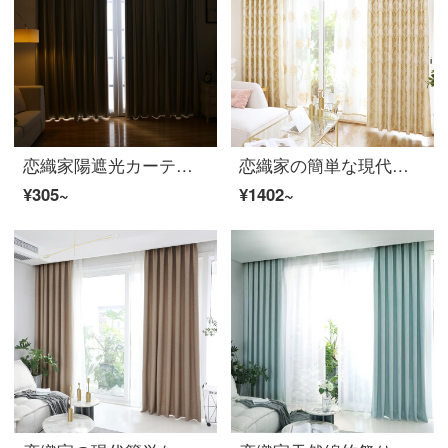
恋織家陽遮光カーテン布地サンバイザー断熱カーテン裏地階の窓の翻り窓寝室リビングルーム事務室現代カーテン遮光裏地の連結カーテン【四脚フック加工】厚い遮光両面銀カーテンの展平幅1.9 m*高さ2.4 m/一枚
恋織家の簡単な現代簡単な西洋式の花を提げて大気のさわやかなカーテンの完成品は客間の寝室のカーテンを掛けて床につきます。窓のカーテンを揺らします。半遮光の簡易なヨーロッパのカーテンを開けてカーテンを注文します。ロマンチックな布4メートルの幅*2.7メートルの高さ。
¥305~
¥1402~