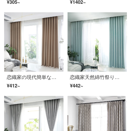
¥305~
¥1402~
恋織家の現代簡単な純色の綿麻カーテンの完成品フック遮光断熱室のリビングルームの窓の下で窓のベランダのカーテンをカスタマイズして穴を開けます。麻のカーテンの完成品は特価の細い縞模様のカレー色の1.5メートルの幅*2.7メートルの高さです。
恋織家天然綿竹祭り現代北欧シンプルな色の物理的な遮光カーテン製品の断熱材〓厚手の綿のカーテンをカスタマイズしてホックします。リビングルームの床の窓から窓のカーテンが翻ります。
¥412~
¥442~