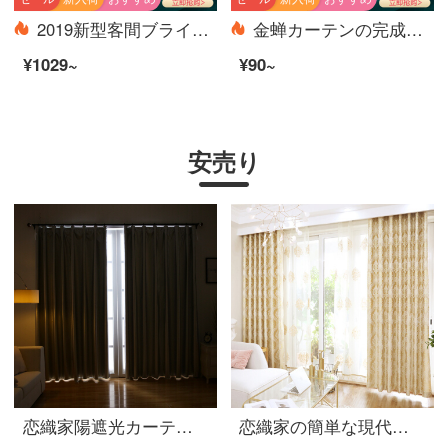
2019新型客間ブラインド遮光製品insドネットレッドカーテン寝室北欧シンプルフック角糖(スプライス)789-3スプライス688-2 1メートルの材料価格(無料加工)は何メートルの撮影が必要ですか？
金蝉カーテンの完成品は厚いビロードを加えて、現代純色の寝室のリビングルームに遮光カーテンをカスタマイズします。
¥1029~
¥90~
安売り
恋織家陽遮光カーテン布地サンバイザー断熱カーテン裏地階の窓の翻り窓寝室リビングルーム事務室現代カーテン遮光裏地の連結カーテン【四脚フック加工】厚い遮光両面銀カーテンの展平幅1.9 m*高さ2.4 m/一枚
恋織家の簡単な現代簡単な西洋式の花を提げて大気のさわやかなカーテンの完成品は客間の寝室のカーテンを掛けて床につきます。窓のカーテンを揺らします。半遮光の簡易なヨーロッパのカーテンを開けてカーテンを注文します。ロマンチックな布4メートルの幅*2.7メートルの高さ。